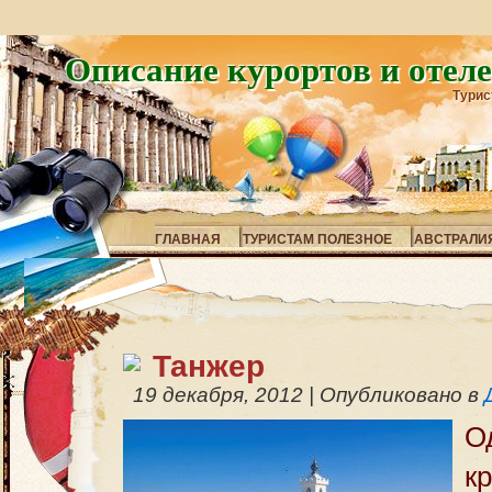
Описание курортов и отел
Турис
ГЛАВНАЯ
ТУРИСТАМ ПОЛЕЗНОЕ
АВСТРАЛИ
Танжер
19 декабря, 2012
|
Опубликовано в
О
к