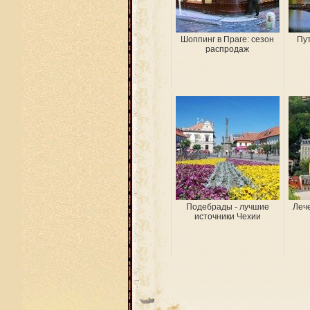
Шоппинг в Праге: сезон
Пу
распродаж
Подебрады - лучшие
Леч
источники Чехии