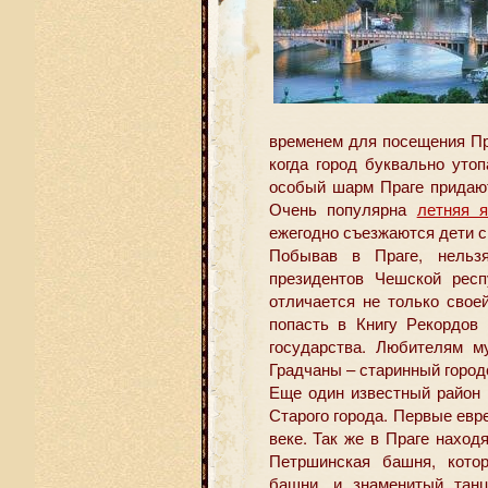
временем для посещения Пр
когда город буквально уто
особый шарм Праге придают
Очень популярна
летняя 
ежегодно съезжаются дети с
Побывав в Праге, нельз
президентов Чешской респ
отличается не только свое
попасть в Книгу Рекордов
государства. Любителям м
Градчаны – старинный городс
Еще один известный район 
Старого города. Первые евр
веке. Так же в Праге наход
Петршинская башня, кото
башни, и знаменитый тан