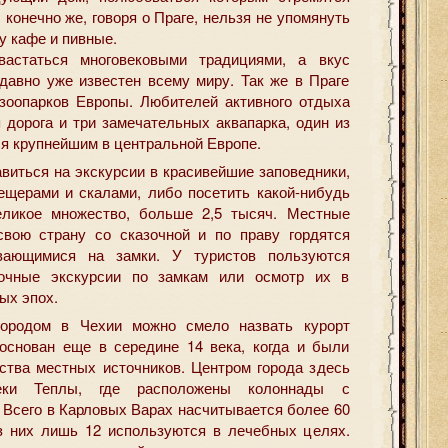
, конечно же, говоря о Праге, нельзя не упомянуть
у кафе и пивные.
вастаться многовековыми традициями, а вкус
 давно уже известен всему миру. Так же в Праге
зоопарков Европы. Любителей активного отдыха
 дорога и три замечательных аквапарка, один из
ся крупнейшим в центральной Европе.
виться на экскурсии в красивейшие заповедники,
ещерами и скалами, либо посетить какой-нибудь
еликое множество, больше 2,5 тысяч. Местные
свою страну со сказочной и по праву гордятся
вающимися на замки. У туристов пользуются
очные экскурсии по замкам или осмотр их в
ых эпох.
городом в Чехии можно смело назвать курорт
основан еще в середине 14 века, когда и были
тва местных источников. Центром города здесь
реки Теплы, где расположены колоннады с
 Всего в Карловых Варах насчитывается более 60
з них лишь 12 используются в лечебных целях.