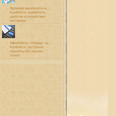
Проверка авиабилета на
KupiBilet.ru: надёжность,
удобство и спокойствие
пассажира
Авиабилеты «Победа» на
Kupibilet.ru: доступные
перелёты без лишних
хлопот