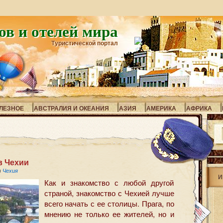
ов и отелей мира
Туристической портал
ЛЕЗНОЕ
АВСТРАЛИЯ И ОКЕАНИЯ
АЗИЯ
АМЕРИКА
АФРИКА
в Чехии
в
Чехия
И
Как и знакомство с любой другой
страной, знакомство с Чехией лучше
всего начать с ее столицы. Прага, по
мнению не только ее жителей, но и