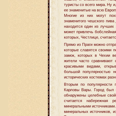
туристы со всего мира. Ну и
ее знаменитые на всю Европ
Многие из них могут пох
знаменитого чешского пива
находится один из лучших 
может привлечь бобслейная
которых, Честлице, считает
Прямо из Праги можно отпра
которые славятся своими п
замок, которых в Чехии в
жители часто сравнивают 
красивыми видами, откры
большой популярностью н
исторических костюмах разн
Вторым по популярности 
Карловы Вары. Город был 
обнаружены целебные свойс
считается набережная 
минеральными источниками.
минеральных источников, и