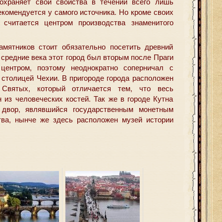
сохраняет свои свойства в течении всего лишь
екомендуется у самого источника. Но кроме своих
считается центром производства знаменитого
амятников стоит обязательно посетить древний
 средние века этот город был вторым после Праги
центром, поэтому неоднократно соперничал с
 столицей Чехии. В пригороде города расположен
Святых, который отличается тем, что весь
 из человеческих костей. Так же в городе Кутна
 двор, являвшийся государственным монетным
тва, нынче же здесь расположен музей истории