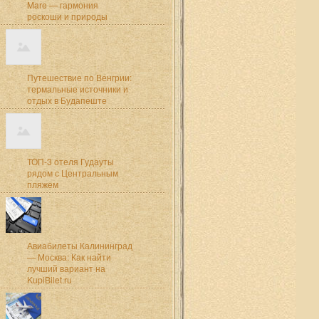
Mare — гармония
роскоши и природы
Путешествие по Венгрии:
термальные источники и
отдых в Будапеште
ТОП-3 отеля Гудауты
рядом с Центральным
пляжем
Авиабилеты Калининград
— Москва: Как найти
лучший вариант на
KupiBilet.ru