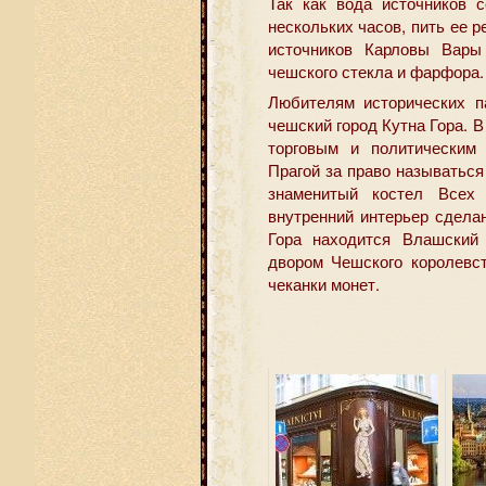
Так как вода источников 
нескольких часов, пить ее р
источников Карловы Вары 
чешского стекла и фарфора.
Любителям исторических п
чешский город Кутна Гора. В
торговым и политическим 
Прагой за право называться
знаменитый костел Всех 
внутренний интерьер сделан
Гора находится Влашский
двором Чешского королевс
чеканки монет.