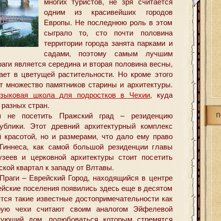
многих
туристов, не зря считается
одним из красивейших городов
Европы. Не последнюю роль в этом
сыграло то, сто почти половина
территории города занята парками и
садами, поэтому самым лучшим
аги является середина и вторая половина весны,
пает в цветущей растительности. Но кроме этого
 множество памятников старины и архитектуры.
языковая школа для подростков в Чехии
, куда
 разных стран.
я не посетить Пражский град – резиденцию
П
ублики. Этот древний архитектурный комплекс
й красотой, но и размерами, что дало ему право
 Гиннеса, как самой большой резиденции главы
узеев и церковной архитектуры стоит посетить
кой квартал к западу от Влтавы.
Праги – Еврейский Город, находящийся в центре
ейские поселения появились здесь еще в десятом
ятся такие известные достопримечательности как
рую чехи считают своим аналогом Эйфелевой
цующий дом, полюбоваться которым стремятся