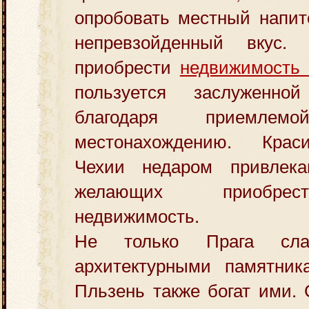
опробовать местный напит
непревзойденный вкус
приобрести
недвижимость 
пользуется заслуженной
благодаря приемл
местонахождению. Кра
Чехии недаром привлек
желающих приобре
недвижимость.
Не только Прага сла
архитектурными памятник
Пльзень также богат ими.