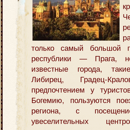
к
Ч
р
р
только самый большой г
республики — Прага, 
известные города, таки
Либирец, Градец-Кра
предпочтением у туристо
Богемию, пользуются пое
региона, с посещени
увеселительных центр