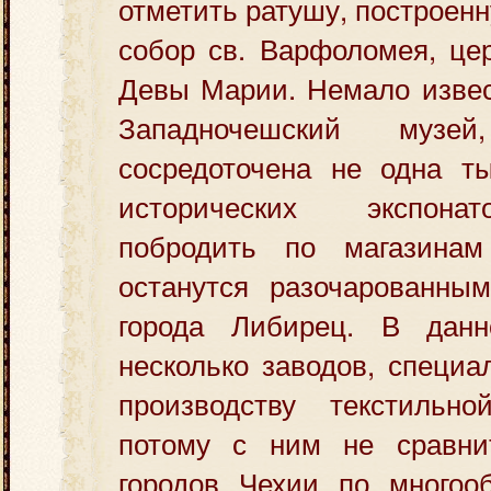
отметить ратушу, построенн
собор св. Варфоломея, це
Девы Марии. Немало извес
Западночешский музе
сосредоточена не одна т
исторических экспона
побродить по магазина
останутся разочарованны
города Либирец. В данн
несколько заводов, специ
производству текстильн
потому с ним не сравни
городов Чехии по многоо