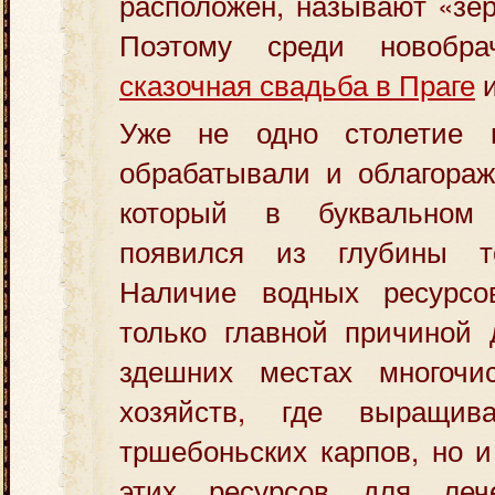
расположен, называют «зе
Поэтому среди новобра
сказочная свадьба в Праге
и
Уже не одно столетие 
обрабатывали и облагораж
который в буквальном
появился из глубины т
Наличие водных ресурсо
только главной причиной 
здешних местах многочи
хозяйств, где выращив
тршебоньских карпов, но 
этих ресурсов для леч