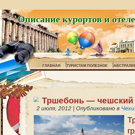
Описание курортов и отел
Турис
ГЛАВНАЯ
ТУРИСТАМ ПОЛЕЗНОЕ
АВСТРАЛИ
Тршебонь — чешский
2 июля, 2012
|
Опубликовано в
Чехи
Т
г