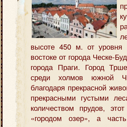
п
к
р
л
высоте 450 м. от уровня 
востоке от города Ческе-Буд
города Праги. Город Трше
среди
холмов южной Ч
благодаря прекрасной живо
прекрасными густыми ле
количеством прудов, этот
«городом озер», а част