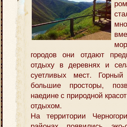
ром
ст
мн
вм
мо
городов они отдают пред
отдыху в деревнях и сел
суетливых мест. Горный
большие просторы, позв
наедине с природной красо
отдыхом.
На территории Черногор
районах появились эко-