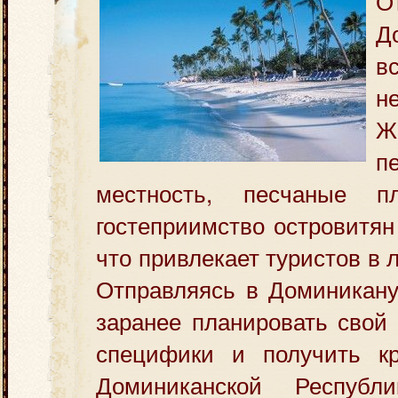
Д
в
н
Ж
п
местность, песчаные 
гостеприимство островитян
что привлекает туристов в 
Отправляясь в Доминикану
заранее планировать свой 
специфики и получить кр
Доминиканской Республ