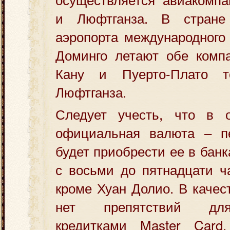
и Люфтганза. В стране
аэропорта международного 
Доминго летают обе компа
Кану и Пуерто-Плато т
Люфтганза.
Следует учесть, что в 
официальная валюта – п
будет приобрести ее в бан
с восьми до пятнадцати ча
кроме Хуан Долио. В качес
нет препятствий для
кредитками Master Card,