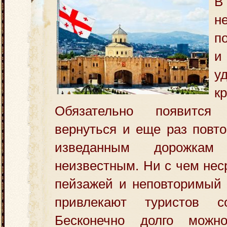
н
п
и
у
к
Обязательно появится
вернуться и еще раз повт
изведанным дорожк
неизвестным.
Ни с чем нес
пейзажей и неповторимый 
привлекают туристов 
Бесконечно долго можно