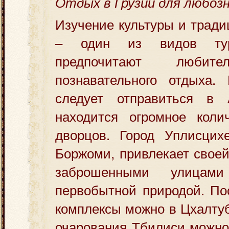
Отдых в Грузии для любоз
Изучение культуры и тради
– один из видов тур
предпочитают любите
познавательного отдыха.
следует отправиться в 
находится огромное коли
дворцов. Город Уплисцихе
Боржоми, привлекает своей
заброшенными улицам
первобытной природой. По
комплексы можно в Цхалтуб
очарования Тбилиси можно