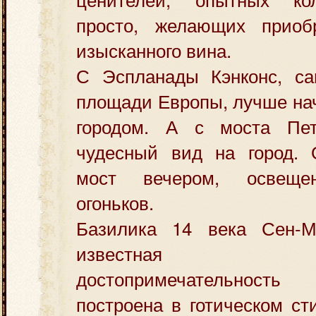
просто, желающих приоб
изысканного вина.
С Эспланады Кэнконс, с
площади Европы, лучше нач
городом. А с моста Пет
чудесный вид на город. 
мост вечером, освеще
огоньков.
Базилика 14 века Сен-
известная ре
достопримечательнос
построена в готическом ст