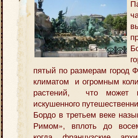
П
ч
в
п
Б
г
пятый по размерам город Ф
климатом и огромным коли
растений,
что может п
искушенного путешественни
Бордо в третьем веке наз
Римом», вплоть до восем
когда французские архи