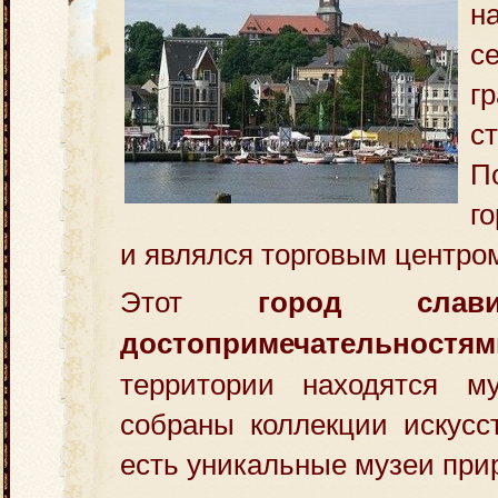
н
с
г
с
П
го
и являлся торговым центро
Этот
город слав
достопримечательностям
территории находятся м
собраны коллекции искусс
есть уникальные музеи при