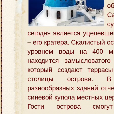
о
С
с
сегодня является уцелевше
– его кратера. Скалистый о
уровнем воды на 400 м
находится замысловатого
который создают террас
столицы острова. В 
разнообразных зданий отч
синевой купола местных це
Гости острова смогут