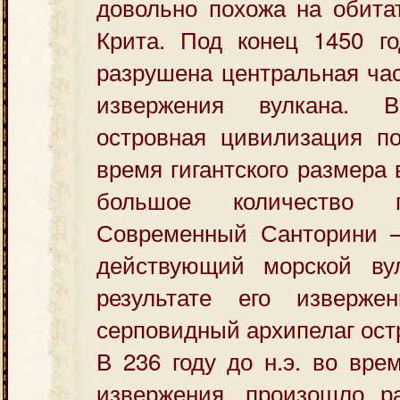
довольно похожа на обита
Крита. Под конец 1450 го
разрушена центральная част
извержения вулкана. 
островная цивилизация по
время гигантского размера
большое количество г
Современный Санторини 
действующий морской ву
результате его изверже
серповидный архипелаг ост
В 236 году до н.э. во вре
извержения, произошло р