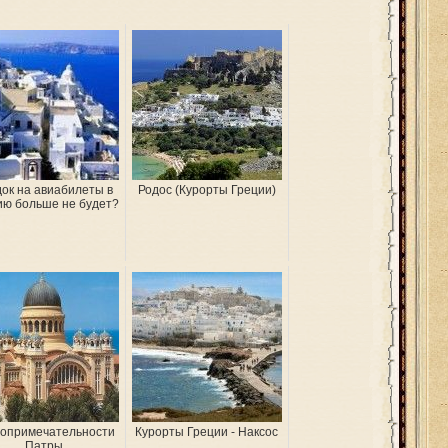
ок на авиабилеты в
Родос (Курорты Греции)
ию больше не будет?
опримечательности
Курорты Греции - Наксос
Патры