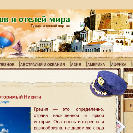
ов и отелей мира
Туристической портал
ЛЕЗНОЕ
АВСТРАЛИЯ И ОКЕАНИЯ
АЗИЯ
АМЕРИКА
АФРИКА
вторимый Никити
Греция
И
Греция — это, определенно,
страна насыщенной и яркой
истории. Она очень интересна и
разнообразна, не даром же сюда