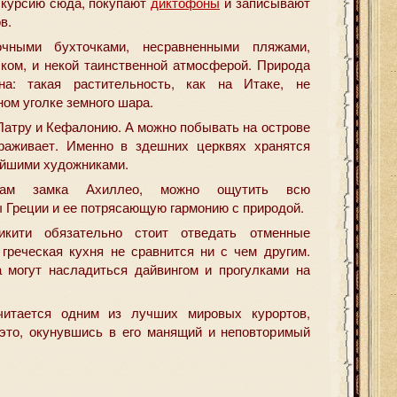
скурсию сюда, покупают
диктофоны
и записывают
в.
очными бухточками, несравненными пляжами,
ком, и некой таинственной атмосферой. Природа
на: такая растительность, как на Итаке, не
ном уголке земного шара.
Патру и Кефалонию. А можно побывать на острове
раживает. Именно в здешних церквях хранятся
ейшими художниками.
асам замка Ахиллео, можно ощутить всю
 Греции и ее потрясающую гармонию с природой.
кити обязательно стоит отведать отменные
греческая кухня не сравнится ни с чем другим.
 могут насладиться дайвингом и прогулками на
читается одним из лучших мировых курортов,
 это, окунувшись в его манящий и неповторимый