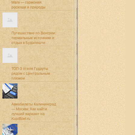
Mare — гармония
роскоши и природы
Путешествие по Венгрии:
термальные источники и
отдых в Будапеште
ТОП-3 отеля Гудауты
рядом с Центральным
пляжем
Авиабилеты Калининград
— Москва: Как найти
лучший вариант на
KupiBilet.ru