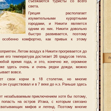
съезжаются туристы со всего
света.
Греция располагает
изумительными курортными
городами, и Никити является
одним из них. Никити довольно
быстро развивается, поэтому
 особенно комфортно, как привык к этому
оприятен. Летом воздух в Никити прогревается до
мя его температура достигает 26 градусов тепла.
П
юбой время года, и это, конечно же, огромное
кже здесь очень и очень редки дожди, можно
бывает вовсе.
рет свои корни в 18 столетии, но многие
 он существовал и в 7 веке до н.э. Раньше здесь
ет незабываемым приключением хотя бы потому,
попасть на остров Итака, с которым связано
хватывающих мифов и легенд. Поэтому многие