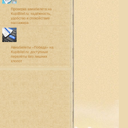
Проверка авиабилета на
KupiBilet.ru: надёжность,
удобство и спокойствие
пассажира
Авиабилеты «Победа» на
Kupibilet.ru: доступные
перелёты без лишних
хлопот