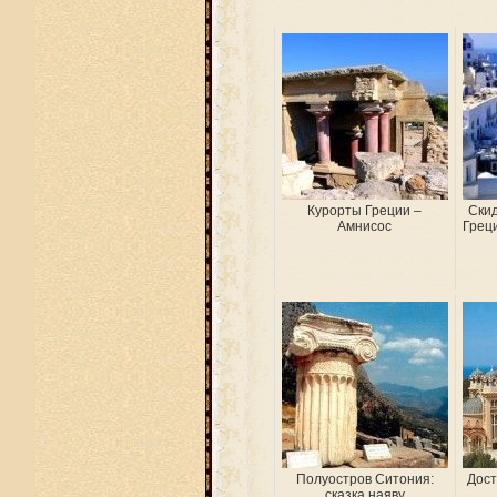
Курорты Греции –
Скид
Амнисос
Грец
Полуостров Ситония:
Дост
сказка наяву