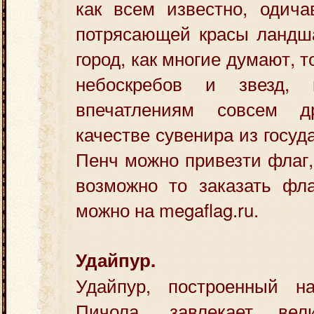
как всем известно, одич
потрясающей красы ландш
город, как многие думают, т
небоскребов и звезд, п
впечатлениям совсем д
качестве сувенира из госуд
Пенч можно привезти флаг,
возможно то заказать фл
можно на megaflag.ru.
Удайпур.
Удайпур, построенный н
Пичола, завлекает ве