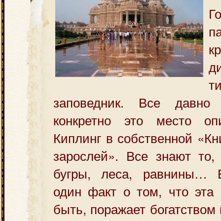
Г
п
к
д
т
заповедник. Все давно
конкретно это место оп
Киплинг в собственной «Кн
зарослей».
Все знают то, 
бугры, леса, равнины… 
один факт о том, что эта 
быть, поражает богатством