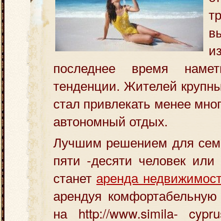
т
в
из
последнее время наме
тенденции. Жителей
крупны
стал привлекать менее мно
автономный отдых.
Лучшим решением для семь
пяти -десяти человек или
станет
аренда недвижимост
арендуя комфортабельную 
на http://www.simila- cypr