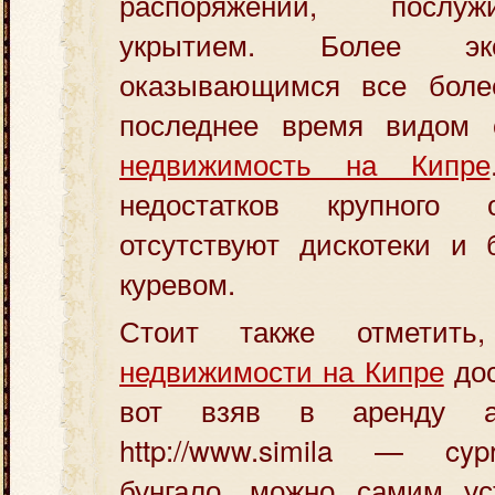
распоряжении, послу
укрытием. Более э
оказывающимся все боле
последнее время видом 
недвижимость на Кипре
недостатков крупного
отсутствуют дискотеки и 
куревом.
Стоит также отметит
недвижимости на Кипре
дос
вот взяв в аренду а
http://www.simila — cyp
бунгало, можно самим ус