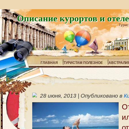
Описание курортов и отел
Турис
ГЛАВНАЯ
ТУРИСТАМ ПОЛЕЗНОЕ
АВСТРАЛИ
28 июня, 2013
|
Опубликовано в
К
О
и
о