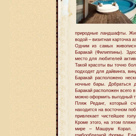
природные ландшафты. Жив
водой – визитная карточка а
Одним из самых живописн
Баракай (Филиппины).
Зде
место для любителей актив
Такой красоты вы точно бо
подходят для дайвинга, ви
Баракай расположено неск
ночные бары. Добраться д
Баракай расположен всего в
можно оформить выгодный т
Пляж Реданг, который сч
находится на восточном по
привлекает чистейшее гол
Кроме этого, на этом пляж
мире – Машрум Корал. Т
грибообразной формы. Еди