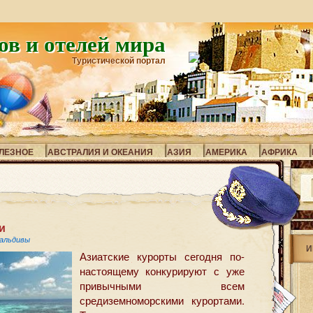
ов и отелей мира
Туристической портал
ЛЕЗНОЕ
АВСТРАЛИЯ И ОКЕАНИЯ
АЗИЯ
АМЕРИКА
АФРИКА
и
альдивы
И
Азиатские курорты сегодня по-
настоящему конкурируют с уже
привычными всем
средиземноморскими курортами.