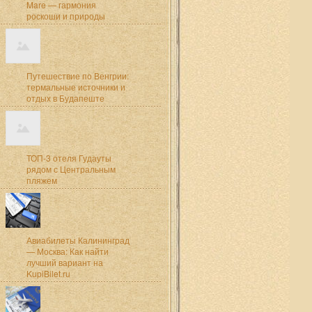
Mare — гармония
роскоши и природы
Путешествие по Венгрии:
термальные источники и
отдых в Будапеште
ТОП-3 отеля Гудауты
рядом с Центральным
пляжем
Авиабилеты Калининград
— Москва: Как найти
лучший вариант на
KupiBilet.ru