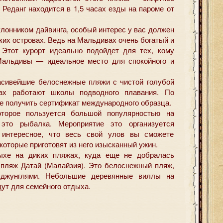
 Реданг находится в 1,5 часах езды на пароме от
лонником дайвинга, особый интерес у вас должен
их островах. Ведь на Мальдивах очень богатый и
 Этот курорт идеально подойдет для тех, кому
 Мальдивы — идеальное место для спокойного и
асивейшие белоснежные пляжи с чистой голубой
ах работают школы подводного плавания. По
е получить сертификат международного образца.
оторое пользуется большой популярностью на
это рыбалка. Мероприятие это организуется
 интересное, что весь свой улов вы сможете
которые приготовят из него изысканный ужин.
ыхе на диких пляжах, куда еще не добралась
 пляж Датай (Малайзия). Это белоснежный пляж,
 джунглями. Небольшие деревянные виллы на
ут для семейного отдыха.