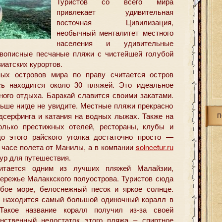
Туристов со всего мира
привлекает удивительная
восточная Цивилизация,
необычный менталитет местного
населения и удивительные
описные песчаные пляжи с чистейшей голубой
зиатских курортов.
ых островов мира по праву считается остров
сь находится около 30 пляжей. Это идеальное
ного отдыха. Баракай славится своими закатами.
льше нигде не увидите. Местные пляжи прекрасно
ндсерфинга и катания на водных лыжах. Также на
П
олько престижных отелей, рестораны, клубы и
о этого райского уголка достаточно просто —
 часе полета от Манилы, а в компании
solncetur.ru
ур для путешествия.
итается одним из лучших пляжей Малайзии,
бережье Малаккского полуострова. Туристов сюда
убое море, белоснежный песок и яркое солнце.
е находится самый большой одиночный коралл в
акое название коралл получил из-за своей
нственный недостаток этого пляжа – спиртное