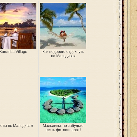
Kurumba Village
Как недорого отдохнуть
на Мальдивах
еты по Мальдивам
Мальдивы: не забудьте
взять фотоаппарат!