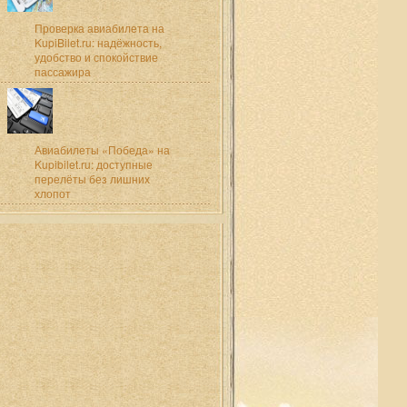
Проверка авиабилета на
KupiBilet.ru: надёжность,
удобство и спокойствие
пассажира
Авиабилеты «Победа» на
Kupibilet.ru: доступные
перелёты без лишних
хлопот