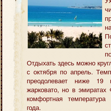
У
ч
п
н
П
с
п
Отдыхать здесь можно круг
с октября по апрель. Тем
преодолевает ниже 19 г
жарковато, но в эмиратах
комфортная температура
года.