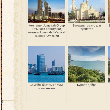
Компания Jumeirah Group
Эмираты: оазис для
начинает работу над
туристов
отелем Jumeirah Sa’adiyat
Island в Абу-Даби
Семейный отдых в Умм-
Курорт Дейра
эль-Кайвайн