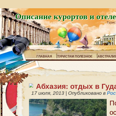
Описание курортов и отел
Турис
ГЛАВНАЯ
ТУРИСТАМ ПОЛЕЗНОЕ
АВСТРАЛИ
Абхазия: отдых в Гуд
17 июля, 2013
|
Опубликовано в
Рос
П
о