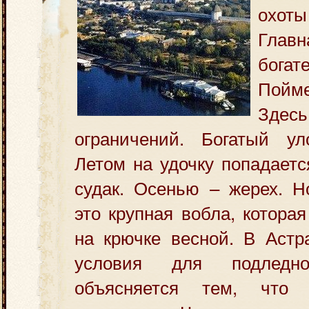
охот
Гла
бога
Пойме
Здес
ограничений. Богатый ул
Летом на удочку попадаетс
судак. Осенью – жерех. Н
это крупная вобла, котора
на крючке весной. В Астр
условия для подледн
объясняется тем, что