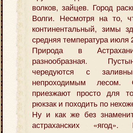
волков, зайцев. Город рас
Волги. Несмотря на то, ч
континентальный, зимы зд
средняя температура июля 2
Природа в Астраха
разнообразная. Пуст
чередуются с заливн
непроходимым лесом. 
приезжают просто для то
рюкзак и походить по нехо
Ну и как же без знамени
астраханских «ягод»