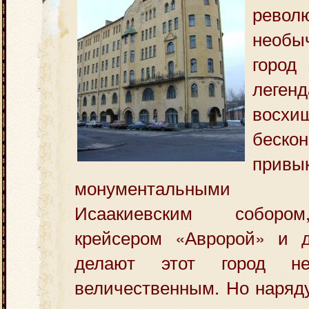
револ
необы
город
леге
восхи
бес
привы
монументальными п
Исаакиевским соборо
крейсером «Авророй» и д
делают этот город н
величественным. Но наряду