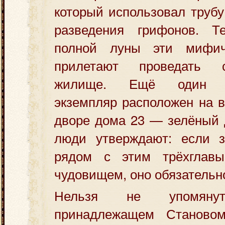
который использовал трубу
разведения грифонов. Т
полной луны эти мифич
прилетают проведать 
жилище. Ещё один пр
экземпляр расположен на 
дворе дома 23 — зелёный 
люди утверждают: если з
рядом с этим трёхглав
чудовищем, оно обязательно
Нельзя не упомян
принадлежащем Станово