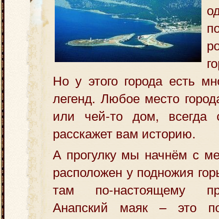
о
п
р
г
Но у этого города есть мн
легенд. Любое
место город
или чей-то дом, всегда 
расскажет вам историю.
А прогулку мы начнём с ме
расположен у подножия горы
там по-настоящему пр
Анапский маяк – это по