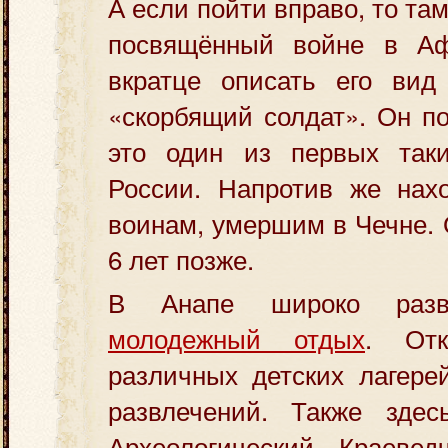
А если пойти вправо, то та
посвящённый войне в Аф
вкратце описать его вид
«скорбящий солдат». Он по
это один из первых так
России. Напротив же нах
воинам, умершим в Чечне. 
6 лет позже.
В Анапе широко ра
молодежный отдых
. Отк
различных детских лагере
развлечений. Также здес
Археологический, Краевед