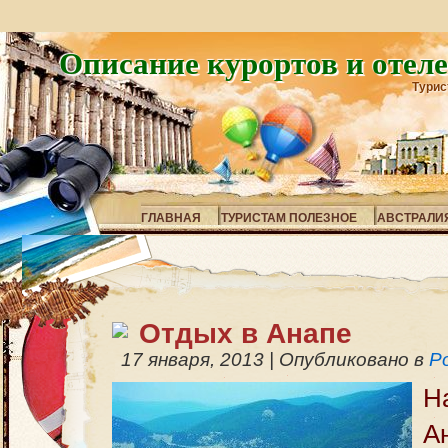
Описание курортов и отел
Турис
ГЛАВНАЯ
ТУРИСТАМ ПОЛЕЗНОЕ
АВСТРАЛИ
Отдых в Анапе
17 января, 2013
|
Опубликовано в
Р
Н
А