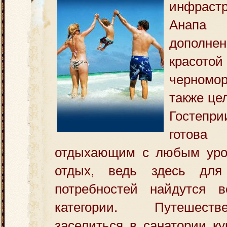
инфраст
Анап
дополн
крас
черномор
также це
Гостеп
гото
отдыхающим с любым уро
отдых, ведь здесь для 
потребностей найдутся 
категории. Путешест
заселиться в санатории ку