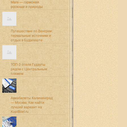
Mare — гармония
роскоши и природы
Путешествие по Венгрии:
термальные источники и
отдых в Будапеште
ТОП-3 отеля Гудауты
рядом с Центральным
пляжем
Авиабилеты Калининград
— Москва: Как найти
лучший вариант на
KupiBilet.ru