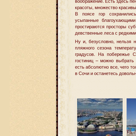
воображение. Есть здесь пе
красоты, множество красивы
В поясе гор сохранились
усыпанные благоухающими
простираются просторы суб
девственные леса с редкими
Ну и, безусловно, нельзя 
пляжного сезона температ
градусов. На побережье С
гостиниц – можно выбрать
есть абсолютно все, чего т
в Сочи и останетесь доволь