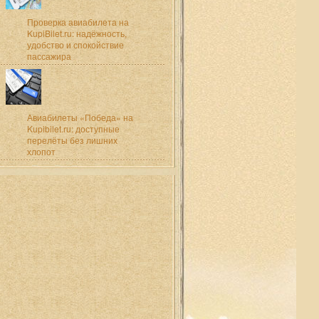
Проверка авиабилета на
KupiBilet.ru: надёжность,
удобство и спокойствие
пассажира
Авиабилеты «Победа» на
Kupibilet.ru: доступные
перелёты без лишних
хлопот