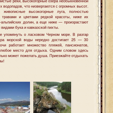
нистые реки, высокогорные озера необыкновенной
х водопадов, что низвергаются с огромных высот.
 живописные высокогорные луга, полностью
 травами и цветами редкой красоты, ниже их
-альпийских долин, а еще ниже — произрастают
 видами бука и кавказской пихты.
не упомянуть о ласковом Черном море. В разгар
ура морской воды нередко достигает 25 — 30
очи работает множество пляжей, пансионатов,
 любое место для отдыха. Одним словом здесь
олько может пожелать душа. Приезжайте отдыхать
ны!