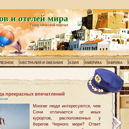
ов и отелей мира
Туристической портал
ЛЕЗНОЕ
АВСТРАЛИЯ И ОКЕАНИЯ
АЗИЯ
АМЕРИКА
АФРИКА
еда прекрасных впечатлений
оссия
И
Многие люди интересуются, чем
Сочи отличается от иных
курортов, расположенных у
берегов Черного моря? Ответ