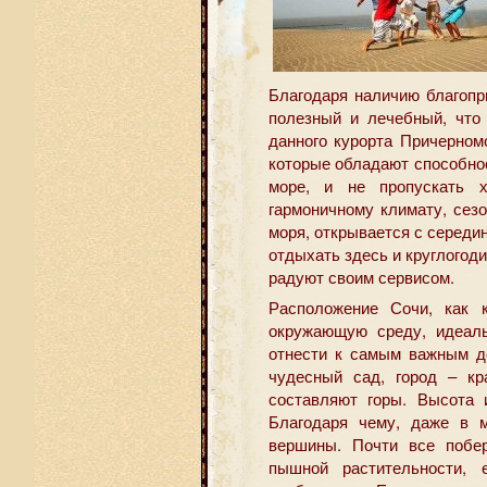
Благодаря наличию благопр
полезный и лечебный, что
данного курорта Причерномо
которые обладают способно
море, и не пропускать х
гармоничному климату, сез
моря, открывается с середи
отдыхать здесь и круглогод
радуют своим сервисом.
Расположение Сочи, как к
окружающую среду, идеаль
отнести к самым важным до
чудесный сад, город – к
составляют горы. Высота 
Благодаря чему, даже в 
вершины. Почти все побер
пышной растительности, 