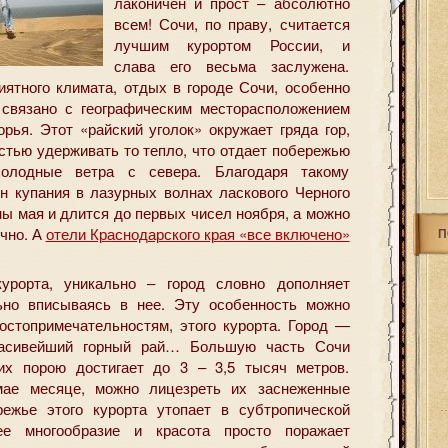
лаконичен и прост – абсолютно
всем! Сочи, по праву, считается
лучшим курортом России,
и
слава его весьма заслужена.
иятного климата, отдых в городе Сочи, особенно
 связано с географическим месторасположением
рья. Этот «райский уголок» окружает гряда гор,
стью удерживать то тепло, что отдает побережью
олодные ветра с севера. Благодаря такому
он купания в лазурных волнах ласкового Черного
ны мая и длится до первых чисел ноября, а можно
ично. А
отели Краснодарского края «все включено»
П
урорта, уникально – город словно дополняет
но вписываясь в нее. Эту особенность можно
стопримечательностям, этого курорта. Город —
расивейший горный рай… Большую часть Сочи
их порою достигает до 3 – 3,5 тысяч метров.
мае месяце, можно лицезреть их заснеженные
ежье этого курорта утопает в субтропической
ее многообразие и красота просто поражает