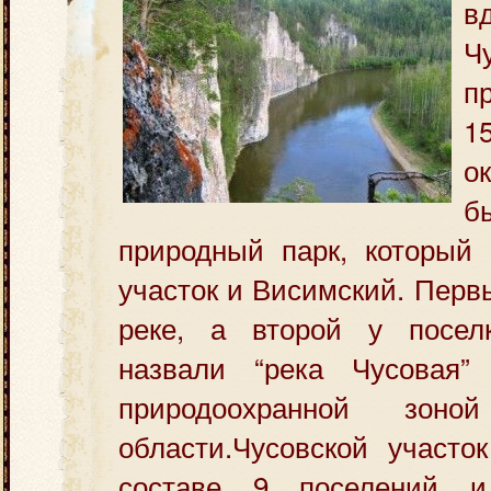
в
Ч
п
1
о
б
природный парк, который 
участок и Висимский. Перв
реке,
а второй у посел
назвали “река Чусовая”
природоохранной зоно
области.Чусовской участо
составе 9 поселений 