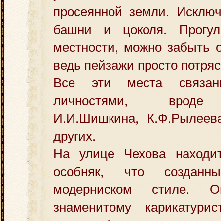
просеянной земли. Исключ
башни и цоколя. Прогул
местности, можно забыть о
ведь пейзажи просто потря
Все эти места связа
личностями, вроде 
И.И.Шишкина, К.Ф.Рылеева
других.
На улице Чехова находи
особняк, что создан
модерниском стиле. О
знаменитому карикатури