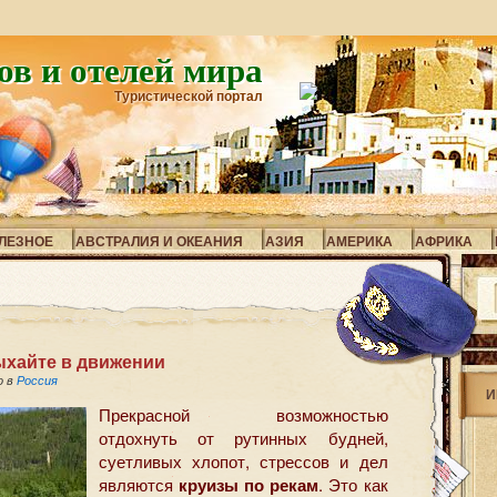
ов и отелей мира
Туристической портал
ЛЕЗНОЕ
АВСТРАЛИЯ И ОКЕАНИЯ
АЗИЯ
АМЕРИКА
АФРИКА
ыхайте в движении
о в
Россия
И
Прекрасной возможностью
отдохнуть от рутинных будней,
суетливых хлопот, стрессов и дел
являются
круизы по рекам
. Это как