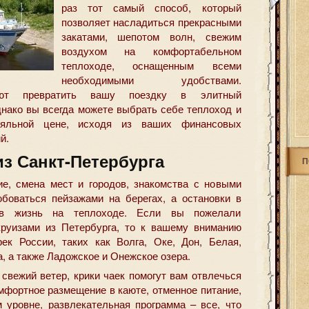
раз тот самый способ
, который
позволяет насладиться прекрасными
закатами, шепотом волн, свежим
воздухом на комфортабельном
теплоходе, оснащенным всеми
необходимыми удобствами.
яют превратить вашу поездку в элитный
нако вы всегда можете выбрать себе теплоход и
ояльной цене, исходя из ваших финансовых
й.
з Санкт-Петербурга
П
ие, смена мест и городов, знакомства с новыми
боваться пейзажами на берегах, а остановки в
 в жизнь на теплоходе. Если вы пожелали
круизами из Петербурга, то к вашему вниманию
ек России, таких как Волга, Оке, Дон, Белая,
, а также Ладожское и Онежское озера.
 свежий ветер, крики чаек помогут вам отвлечься
омфортное размещение в каюте, отменное питание,
 уровне, развлекательная программа – все, что