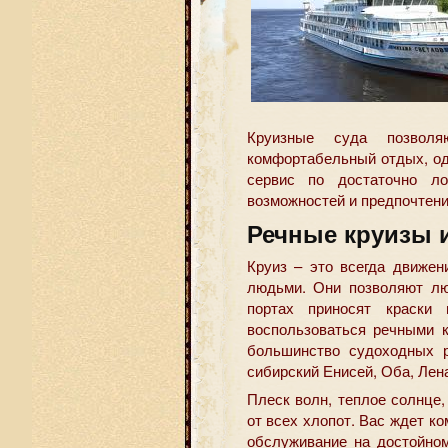
Круизные суда позвол
комфортабельный отдых, од
сервис по достаточно л
возможностей и предпочтени
Речные круизы и
Круиз – это всегда движен
людьми. Они позволяют лю
портах приносят краски
воспользоваться речными 
большинство судоходных р
сибирский Енисей, Оба, Лена
Плеск волн, теплое солнце,
от всех хлопот. Вас ждет к
обслуживание на достойном