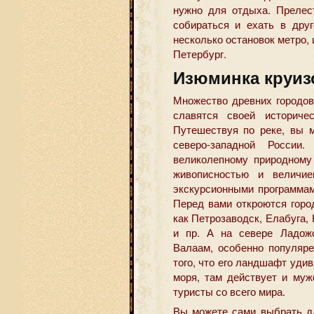
нужно для отдыха. Прелес
собираться и ехать в друг
несколько остановок метро, 
Петербург.
Изюминка круиз
Множество древних городов
славятся своей историче
Путешествуя по реке, вы 
северо-западной России
великолепному природному
живописностью и величи
экскурсионными программам
Перед вами откроются горо
как Петрозаводск, Елабуга,
и пр. А на севере Ладожс
Валаам, особенно популяр
того, что его ландшафт уди
моря, там действует и муж
туристы со всего мира.
Вы можете сами выбрать дл