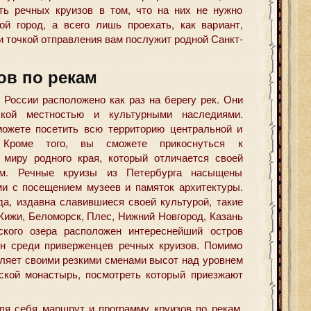
ть речных круизов в том, что на них не нужно
ой город, а всего лишь проехать, как вариант,
и точкой отправления вам послужит родной Санкт-
ов по рекам
 России расположено как раз на берегу рек. Они
ской местностью и культурными наследиями.
можете посетить всю территорию центральной и
. Кроме того, вы сможете прикоснуться к
 миру родного края, который отличается своей
ем. Речные круизы из Петербурга насыщены
и с посещением музеев и памяток архитектуры.
да, издавна славившиеся своей культурой, такие
 Кижи, Беломорск, Плес, Нижний Новгород, Казань
кого озера расположен интереснейший остров
ен среди приверженцев речных круизов. Помимо
вляет своими резкими сменами высот над уровнем
ской монастырь, посмотреть который приезжают
я себя маршрут и программу круизов по рекам.