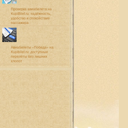
Проверка авиабилета на
KupiBilet.ru: надёжность,
удобство и спокойствие
пассажира
Авиабилеты «Победа» на
Kupibilet.ru: доступные
перелёты без лишних
хлопот