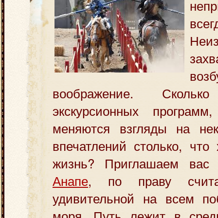
непр
все
Неиз
захв
возб
воображение. Сколь
экскурсионных
программ
меняются взгляды на не
впечатлений столько, что
жизнь? Приглашаем ва
Анапе
, по праву счит
удивительной на всем по
моря. Путь лежит в сред