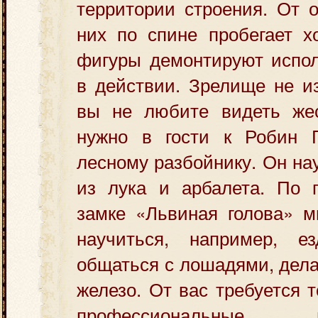
территории строения. От о
них по спине пробегает х
фигуры демонтируют испол
в действии. Зрелище не и
вы не любите видеть жес
нужно в гости к Робин 
лесному разбойнику. Он на
из лука и арбалета. По п
замке «Львиная голова» м
научиться, например, е
общаться с лошадями, дела
железо. От вас требуется 
профессиональные