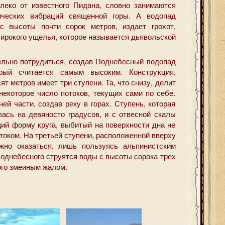
леко от известного Пидана, словно занимаются
ических вибраций священной горы. А водопад
 высоты почти сорок метров, издает грохот,
ирокого ущелья, которое называется дьявольской
льно потрудиться, создав Поднебесный водопад
рый считается самым высоким. Конструкция,
 метров имеет три ступени. Та, что снизу, делит
некоторое число потоков, текущих сами по себе.
ей части, создав реку в горах. Ступень, которая
лась на девяносто градусов, и с отвесной скалы
щий форму круга, выбитый на поверхности дна не
током. На третьей ступени, расположенной вверху
жно оказаться, лишь пользуясь альпинистским
однебесного струятся воды с высоты сорока трех
ого змеиным жалом.