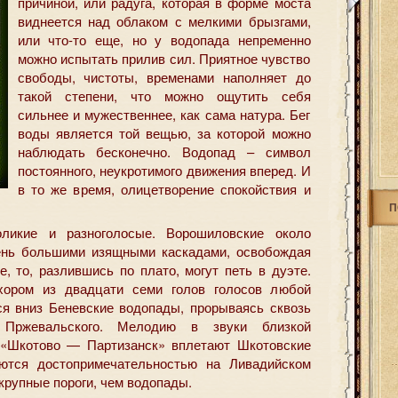
причиной, или радуга, которая в форме моста
виднеется над облаком с мелкими брызгами,
или что-то еще, но у водопада непременно
можно испытать прилив сил. Приятное чувство
свободы,
чистоты, временами наполняет до
такой степени, что можно ощутить себя
сильнее и мужественнее, как сама натура. Бег
воды является той вещью, за которой можно
наблюдать бесконечно. Водопад – символ
постоянного, неукротимого движения вперед. И
в то же время, олицетворение спокойствия и
П
ликие и разноголосые. Ворошиловские около
чень большими изящными каскадами, освобождая
е, то, разлившись по плато, могут петь в дуэте.
ором из двадцати семи голов голосов любой
ся вниз Беневские водопады, прорываясь сквозь
Пржевальского. Мелодию в звуки близкой
 «Шкотово — Партизанск» вплетают Шкотовские
ются достопримечательностью на Ливадийском
 крупные пороги, чем водопады.