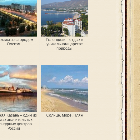
комство с городом
Геленджик – отдых в
Омском
уникальном царстве
природы
няя Казань – один из
Солнце. Море. Пляж
мых значительных
льтурных центров
России