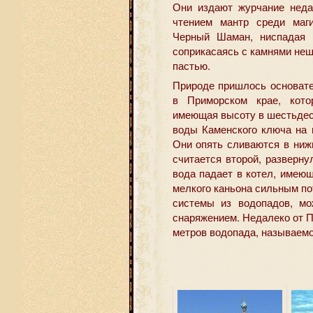
Они издают журчание неда
чтением мантр среди маг
Черный Шаман, ниспадая с
соприкасаясь с камнями неш
пастью.
Природе пришлось основате
в Приморском крае, кото
имеющая высоту в шестьдесят
воды Каменского ключа на 
Они опять сливаются в нижн
считается второй, разверну
вода падает в котел, имею
мелкого каньона сильным по
системы из водопадов, мо
снаряжением. Недалеко от П
метров водопада, называем