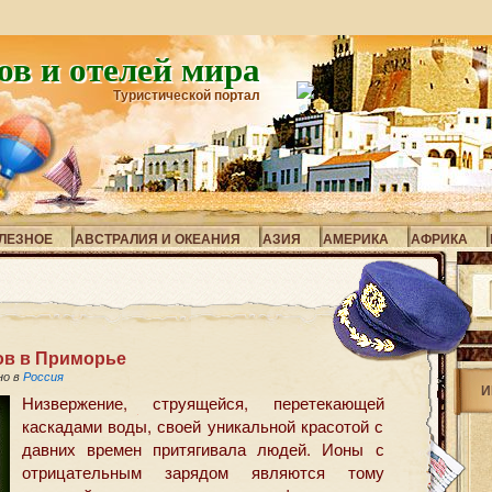
ов и отелей мира
Туристической портал
ЛЕЗНОЕ
АВСТРАЛИЯ И ОКЕАНИЯ
АЗИЯ
АМЕРИКА
АФРИКА
ов в Приморье
но в
Россия
И
Низвержение, струящейся, перетекающей
каскадами воды, своей уникальной красотой с
давних времен притягивала людей. Ионы с
отрицательным зарядом являются тому