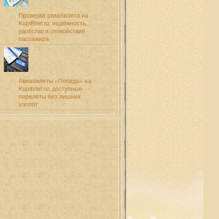
Проверка авиабилета на
KupiBilet.ru: надёжность,
удобство и спокойствие
пассажира
Авиабилеты «Победа» на
Kupibilet.ru: доступные
перелёты без лишних
хлопот