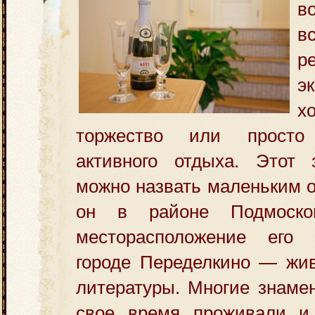
в
в
р
э
х
торжество или просто
активного отдыха. Этот 
можно назвать маленьким о
он в районе Подмоско
месторасположение его 
городе Переделкино — жив
литературы. Многие знаме
свое время проживали и