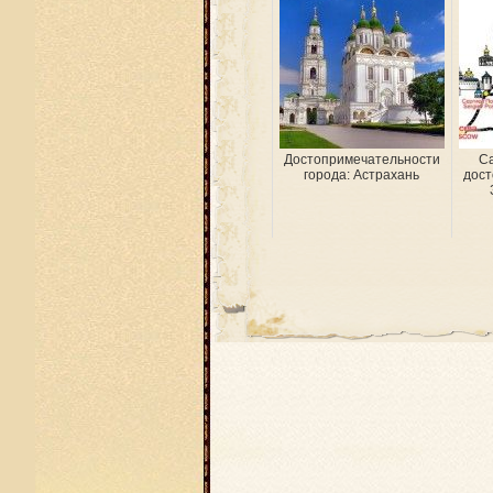
Достопримечательности
С
города: Астрахань
дост