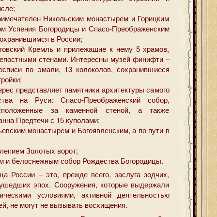
исле;
римечателен Никольским монастырем и Горицким
ом Успения Богородицы и Спасо-Преображенским
охранившимся в России;
товский Кремль и прилежащие к нему 5 храмов,
епостными стенами. Интересны музей финифти –
осписи по эмали, 13 колоколов, сохранившиеся
ройки;
ерес представляет памятники архитектуры самого
ства на Руси: Спасо-Преображенский собор,
сположенные за каменной стеной, а также
нна Предтечи с 15 куполами;
евским монастырем и Богоявленским, а по пути в
лепием Золотых ворот;
ем и белоснежным собор Рождества Богородицы.
ца России – это, прежде всего, заслуга зодчих,
 ушедших эпох. Сооружения, которые выдержали
ическими условиями, активной деятельностью
й, не могут не вызывать восхищения.