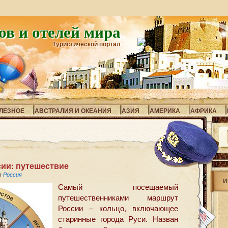
ов и отелей мира
Туристической портал
ЛЕЗНОЕ
АВСТРАЛИЯ И ОКЕАНИЯ
АЗИЯ
АМЕРИКА
АФРИКА
ии: путешествие
в
Россия
И
Самый посещаемый
путешественниками маршрут
России – кольцо, включающее
старинные города Руси. Назван