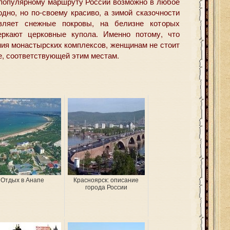
популярному маршруту России возможно в любое
дно, но по-своему красиво, а зимой сказочности
авляет снежные покровы, на белизне которых
еркают церковные купола. Именно потому, что
ния монастырских комплексов, женщинам не стоит
е, соответствующей этим местам.
Отдых в Анапе
Красноярск: описание
города России