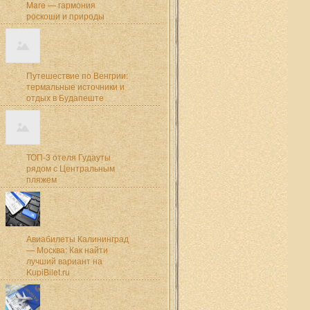
Mare — гармония
роскоши и природы
Путешествие по Венгрии:
термальные источники и
отдых в Будапеште
ТОП-3 отеля Гудауты
рядом с Центральным
пляжем
Авиабилеты Калининград
— Москва: Как найти
лучший вариант на
KupiBilet.ru