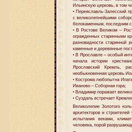
Ильинскую церковь, в том ч
• Переяславль-Залесский п
с великолепнейшими собор
белокаменным, последним с
• В Ростове Великом – Рос
огражденных старинными кр
разновидности старинной р
каменные и деревянные пост
• В Ярославле – особый инт
начала истории христиан
Ярославский Кремль, ра
необыкновенная церковь Иоа
• Кострома любопытна Ипать
Иваново – Соборная гора;
• Владимир поражает велико
• Суздаль встречает Кремл
Великолепие Золотого коль
архитекторов и строителей
испытания веками, климат
человека, порой разрушающе