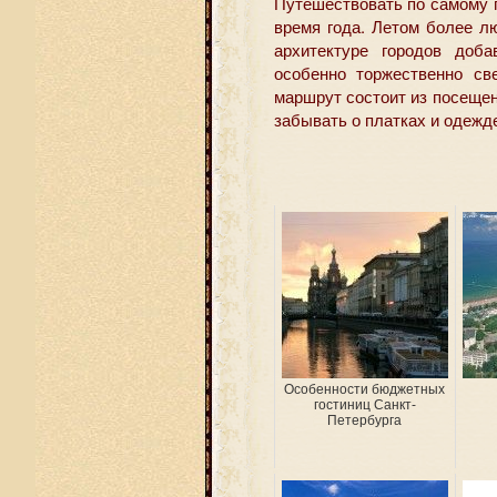
Путешествовать по самому 
время года. Летом более лю
архитектуре городов доб
особенно торжественно св
маршрут состоит из посеще
забывать о платках и одежд
Особенности бюджетных
гостиниц Санкт-
Петербурга