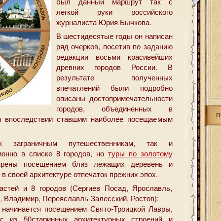
был данный маршрут так с
легкой руки российского
журналиста Юрия Бычкова.
В шестидесятые годы он написан
ряд очерков, посетив по заданию
редакции восьми красивейших
древних городов России. В
результате полученных
впечатлений были подробно
описаны достопримечательности
городов, объединенных в
П
и впоследствии ставшим наиболее посещаемым
к заграничным путешественникам, так и
ионно в списке 8 городов, но
туры по золотому
рены посещением близ лежащих деревень и
 в своей архитектуре отпечаток прежних эпох.
астей и 8 городов (Сергиев Посад, Ярославль,
, Владимир, Переяславль-Залесский, Ростов):
 начинается посещением Свято-Троицкой Лавры,
кс из 50старинных архитектурных строений и