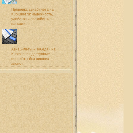
Проверка авиабилета на
KupiBilet.ru: надёжность,
удобство и спокойствие
пассажира
Авиабилеты «Победа» на
Kupibilet.ru: доступные
перелёты без лишних
хлопот