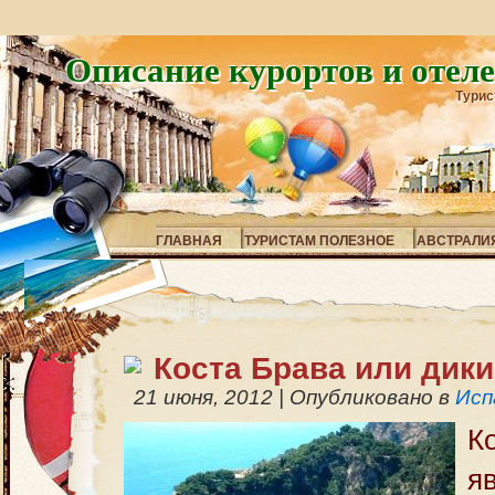
Описание курортов и отел
Турис
ГЛАВНАЯ
ТУРИСТАМ ПОЛЕЗНОЕ
АВСТРАЛИ
Коста Брава или дики
21 июня, 2012
|
Опубликовано в
Исп
К
я