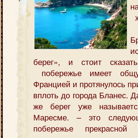
н
ж
И
Б
и
берег», и стоит сказат
побережье имеет общ
Францией и протянулось п
вплоть до города Бланес. 
же берег уже называе
Маресме. – это следу
побережье прекрасной 