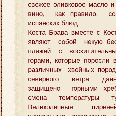
свежее оливковое масло и
вино, как правило, сос
испанских блюд.
Коста Брава вместе с Кос
являют собой некую бес
пляжей с восхитительн
горами, которые поросли 
различных хвойных пород.
северного ветра дан
защищено горными хреб
смена температуры ту
Великолепные пирене
уникальные смолистые п