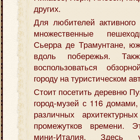
других.
Для любителей активного 
множественные пешехо
Сьерра де Трамунтане, юж
вдоль побережья. Та
воспользоваться обзорн
городу на туристическом ав
Стоит посетить деревню П
город-музей с 116 домами
различных архитектурны
промежутков времени. Э
мини-Италия. Здесь