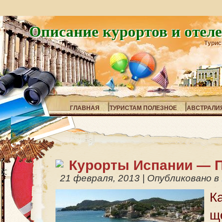
Описание курортов и отел
Турис
ГЛАВНАЯ
ТУРИСТАМ ПОЛЕЗНОЕ
АВСТРАЛИ
Курорты Испании — 
21 февраля, 2013
|
Опубликовано в
К
щ