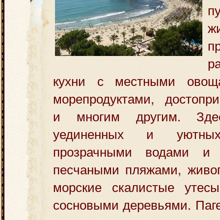
п
ж
п
р
кухни с местными ово
морепродуктами, достопри
и многим другим. Зде
уединенных и уютны
прозрачными водами и 
песчаными пляжами, живо
морские скалистые утес
сосновыми деревьями. Паг