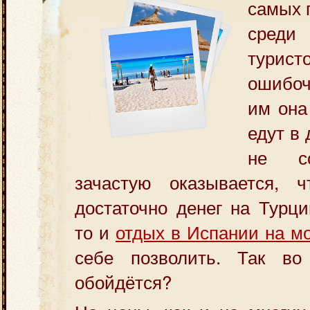
самых 
сред
турист
ошибоч
им она
едут в 
не с
зачастую оказывается, 
достаточно денег на Турц
то и
отдых в Испании на м
себе позволить. Так во
обойдётся?