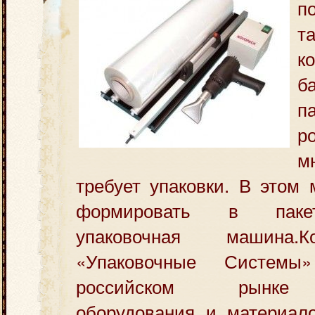
п
т
к
б
п
р
м
требует упаковки. В этом
формировать в паке
упаковочная машина.
К
«Упаковочные Системы
российском рынке 
оборудования и материало