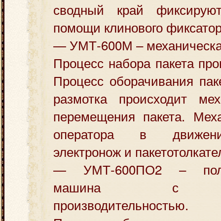
сводный край фиксирую
помощи клинового фиксатор
— УМТ-600М – механическа
Процесс набора пакета про
Процесс оборачивания пак
размотка происходит мех
перемещения пакета. Меха
оператора в движени
электронож и пакетотолкате
— УМТ-600ПО2 – полуа
машина с по
производительностью.