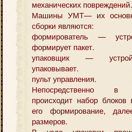
механических повреждений
Машины УМТ— их основ
сборки являются:
формирователь — устро
формирует пакет.
упаковщик — устройс
упаковывает.
пульт управления.
Непосредственно в ф
происходит набор блоков 
его формирование, дале
размеров.
В узле упаковки проис