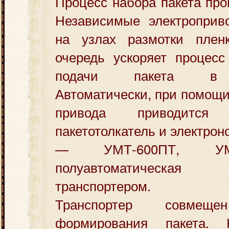
Процесс набора пакета про
Независимые электроприв
на узлах размотки плен
очередь ускоряет процесс
подачи пакета в т
Автоматически, при помощи
привода приводитс
пакетотолкатель и электрон
— УМТ-600ПТ, УМ
полуавтоматическ
транспортером.
Транспортер совме
формирования пакета. 