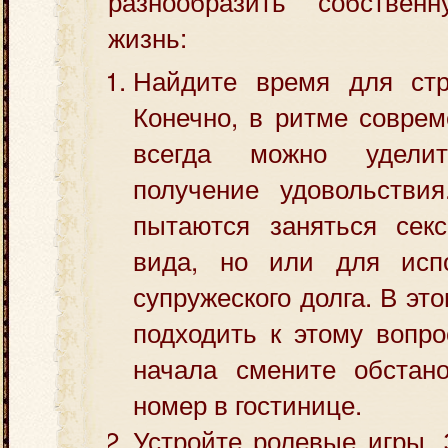
разнообразить собствен
жизнь:
Найдите время для стр
Конечно, в ритме совре
всегда можно удел
получение удовольстви
пытаются заняться сек
вида, но или для испо
супружеского долга. В эт
подходить к этому вопр
начала смените обстано
номер в гостинице.
Устройте ролевые игры.