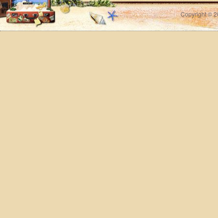
Copyright © 