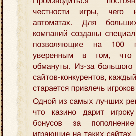
честности игры, чего
автоматах. Для больш
компаний созданы специал
позволяющие на 100 п
уверенным в том, что
обмануты. Из-за большого 
сайтов-конкурентов, кажды
старается привлечь игроков
Одной из самых лучших рек
что казино дарит игрок
бонусов за пополнени
играющие на таких сайтах,