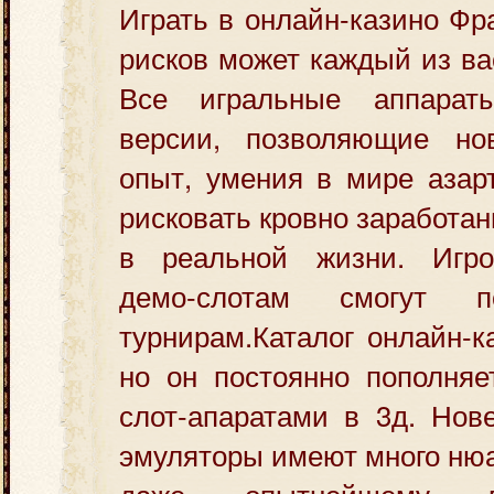
Играть в онлайн-казино Фр
рисков может каждый из ва
Все игральные аппара
версии, позволяющие но
опыт, умения в мире азар
рисковать кровно заработа
в реальной жизни. Игро
демо-слотам смогут п
турнирам.Каталог онлайн-к
но он постоянно пополняе
слот-апаратами в 3д. Нов
эмуляторы имеют много нюа
даже опытнейшему г