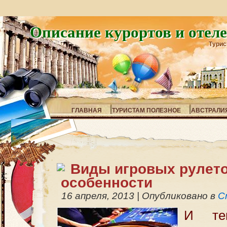
Описание курортов и отел
Турис
ГЛАВНАЯ
ТУРИСТАМ ПОЛЕЗНОЕ
АВСТРАЛИ
Виды игровых рулето
особенности
16 апреля, 2013
|
Опубликовано в
С
И те