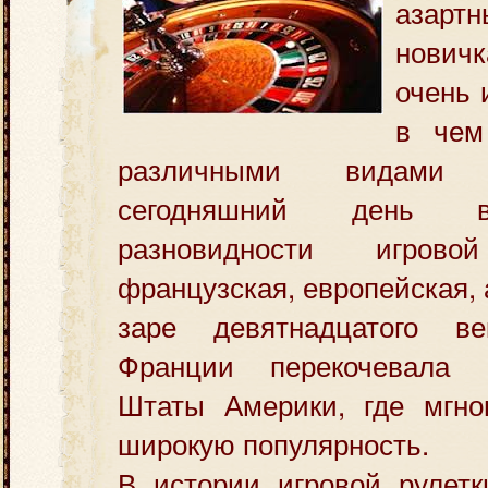
азар
нович
очень 
в чем
различными видами
сегодняшний день 
разновидности игров
французская, европейская,
заре девятнадцатого в
Франции перекочевала
Штаты Америки, где мгно
широкую популярность.
В истории игровой рулетк