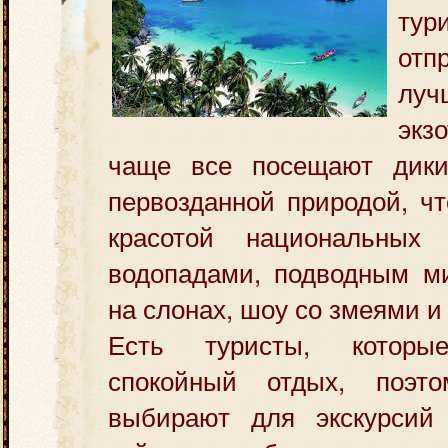
тур
от
луч
экз
чаще все посещают дики
первозданной природой, ч
красотой национальных 
водопадами, подводным ми
на слонах, шоу со змеями и
Есть туристы, которы
спокойный отдых,
поэт
выбирают для экскурсий