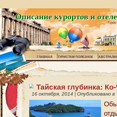
Описание курортов и отел
Турис
ГЛАВНАЯ
ТУРИСТАМ ПОЛЕЗНОЕ
АВСТРАЛИ
Тайская глубинка: Ко
16 октября, 2014
|
Опубликовано в
Обы
от