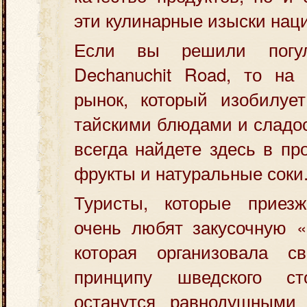
эти кулинарные изыски нац
Если вы решили погу
Dechanuchit Road, то на
рынок, который изобилуе
тайскими блюдами и сладос
всегда найдете здесь в п
фрукты и натуральные соки
Туристы, которые приез
очень любят закусочную «B
которая организовала с
принципу шведского с
останутся равнодушными