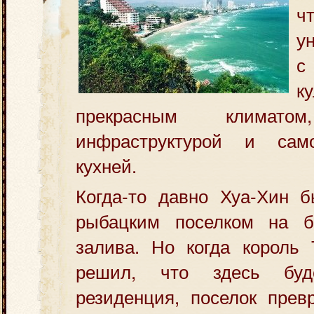
ч
у
с
ку
прекрасным климатом
инфраструктурой и само
кухней.
Когда-то давно Хуа-Хин 
рыбацким поселком на б
залива. Но когда король 
решил, что здесь буд
резиденция, поселок прев