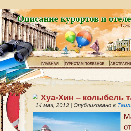
Описание курортов и отел
Турис
ГЛАВНАЯ
ТУРИСТАМ ПОЛЕЗНОЕ
АВСТРАЛИ
Хуа-Хин – колыбель т
14 мая, 2013
|
Опубликовано в
Таил
М
о