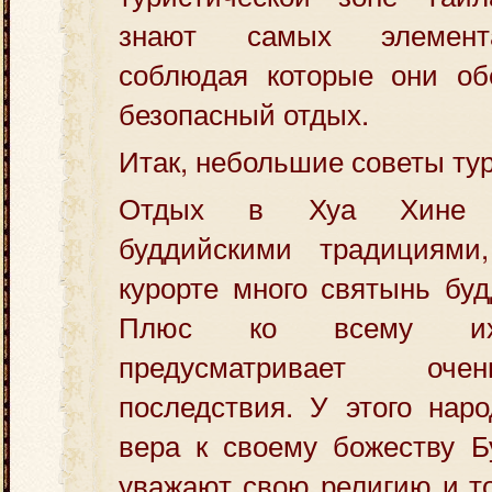
знают самых элемент
соблюдая которые они об
безопасный отдых.
Итак, небольшие советы ту
Отдых в Хуа Хине со
буддийскими традициями
курорте много святынь буд
Плюс ко всему их 
предусматривает оче
последствия. У этого нар
вера к своему божеству Б
уважают свою религию и то