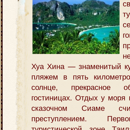
с
т
с
г
п
н
Хуа Хина — знаменитый ку
пляжем в пять километро
солнце, прекрасное о
гостиницах.
Отдых у моря н
сказочном Сиаме счи
преступлением. Перв
туристической зоне Таи