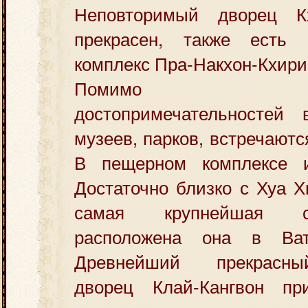
Неповторимый дворец Кх
прекрасен, также есть
комплекс Пра-Накхон-Кхири
Помимо кул
достопримечательностей
музеев, парков, встречаютс
В пещерном комплексе и
Достаточно близко с Хуа 
самая крупнейшая с
расположена она в Ват-
Древнейший прекрасны
дворец Клай-Кангвон пр