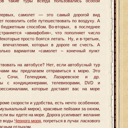
ов такие туры всегда пользовались особой
первых, самолет — это самый дорогой вид
ет позволить себе путешествовать по воздуху. А
 бюджетным способом. Во-вторых, в последнее
траняется «авиафобия», что пополняет число
екоторые просто боятся летать. Ну, и в-третьих,
 впечатления, которых в дороге не счесть. А
только вариантом «самолет – конечный пункт
твовать на автобусе? Нет, если автобусный тур
 нами мы предлагаем отправиться к морю. Это
я, Сочи, Геленджик, Лазаревское и др.
сы с кондиционерами, телевизорами, DVD и
фессионалами, которые доставят вас на море
роме скорости и удобства, есть нечто особенное.
музыкальный мирок), красивые пейзажи за окном,
если вы едете на море. Дорога усиливает желание
ые воды
Черного моря
, погреться в лучах ласкового
расным отдыхом.