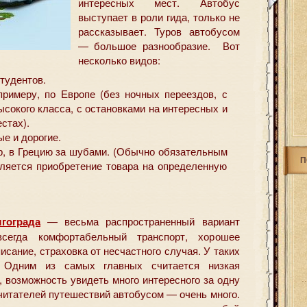
интересных мест.
Автобус
выступает в роли гида, только не
рассказывает. Туров автобусом
— большое разнообразие. Вот
несколько видов:
тудентов.
примеру, по Европе (без ночных переездов, с
сокого класса, с остановками на интересных и
стах).
е и дорогие.
р, в Грецию за шубами. (Обычно обязательным
П
вляется приобретение товара на определенную
гограда
— весьма распространенный вариант
сегда комфортабельный транспорт, хорошее
сание, страховка от несчастного случая. У таких
 Одним из самых главных считается низкая
, возможность увидеть много интересного за одну
читателей путешествий автобусом — очень много.