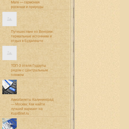
Mare — гармония
роскоши и природы
Путешествие по Венгрии:
термальные источники и
отдых в Будапеште
ТОП-3 отеля Гудауты
рядом с Центральным
пляжем
Авиабилеты Калининград
— Москва: Как найти
лучший вариант на
KupiBilet.ru