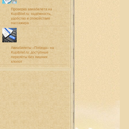
Проверка авиабилета на
KupiBilet.ru: надёжность,
удобство и спокойствие
пассажира
Авиабилеты «Победа» на
Kupibilet.ru: доступные
перелёты без лишних
хлопот