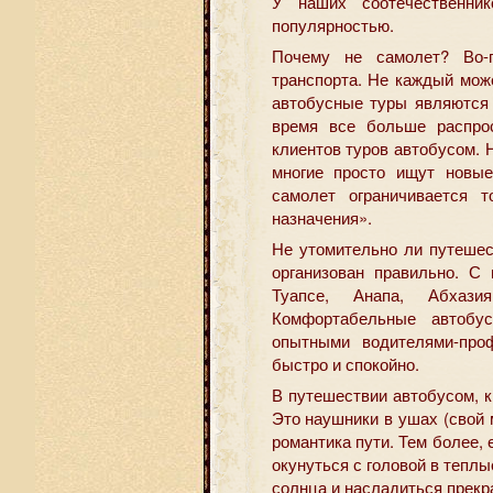
У наших соотечественник
популярностью.
Почему не самолет? Во-
транспорта. Не каждый мож
автобусные туры являются
время все больше распрос
клиентов туров автобусом. Н
многие просто ищут новые
самолет ограничивается 
назначения».
Не утомительно ли путешес
организован правильно. С
Туапсе, Анапа, Абхази
Комфортабельные автобу
опытными водителями-про
быстро и спокойно.
В путешествии автобусом, к
Это наушники в ушах (свой 
романтика пути. Тем более, 
окунуться с головой в тепл
солнца и насладиться прек