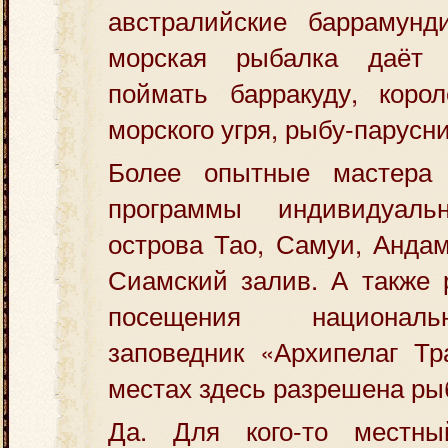
австралийские баррамунди
морская рыбалка даёт
поймать барракуду, корол
морского угря, рыбу-парусн
Более опытные мастера 
программы индивидуал
острова Тао, Самуи, Анда
Сиамский залив. А также 
посещения национал
заповедник «Архипелаг Тр
местах здесь разрешена ры
Да. Для кого-то местны