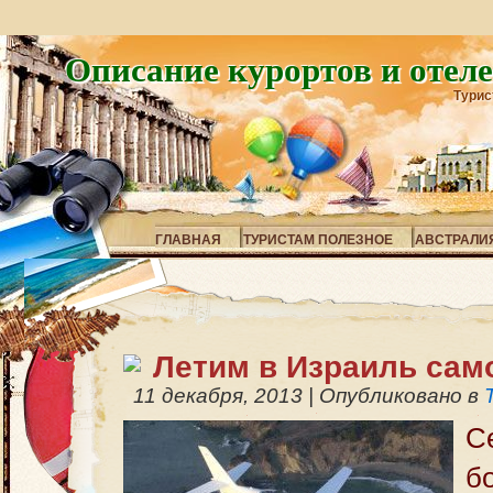
Описание курортов и отел
Турис
ГЛАВНАЯ
ТУРИСТАМ ПОЛЕЗНОЕ
АВСТРАЛИ
Летим в Израиль сам
11 декабря, 2013
|
Опубликовано в
С
б