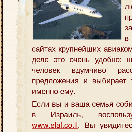
л
п
з
в
сайтах крупнейших авиако
деле это очень удобно: н
человек вдумчиво рас
предложения и выбирает т
именно ему.
Если вы и ваша семья соби
в Израиль, воспольз
www.elal.co.il
. Вы увидитес