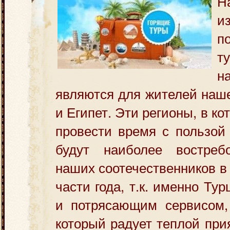
Н
и
п
т
н
являются для жителей наш
и Египет. Эти регионы, в к
провести время с пользой 
будут наиболее востреб
наших соотечественников в
части года
, т.к. именно Тур
и потрясающим сервисом, 
который радует теплой при