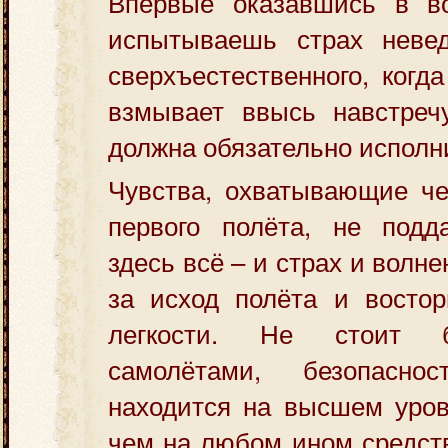
Впервые оказавшись в во
испытываешь страх невед
сверхъестественного, когд
взмывает ввысь навстречу
должна обязательно исполн
Чувства, охватывающие че
первого полёта, не подд
здесь всё – и страх и волн
за исход полёта и востор
легкости. Не стоит б
самолётами, безопаснос
находится на высшем уров
чем на любом ином средст