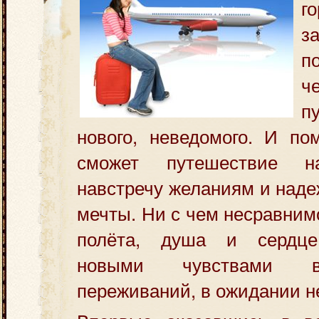
г
з
п
ч
п
нового, неведомого. И по
сможет путешествие н
навстречу желаниям и наде
мечты. Ни с чем несравним
полёта, душа и сердце
новыми чувствами в
переживаний, в ожидании н