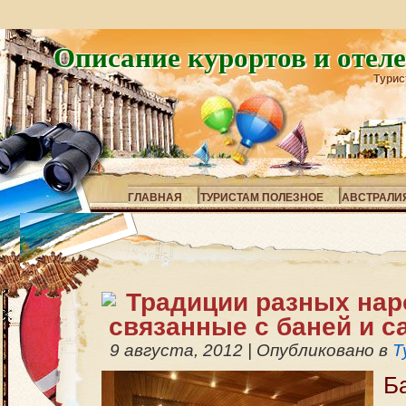
Описание курортов и отел
Турис
ГЛАВНАЯ
ТУРИСТАМ ПОЛЕЗНОЕ
АВСТРАЛИ
Традиции разных нар
связанные с баней и с
9 августа, 2012
|
Опубликовано в
Т
Б