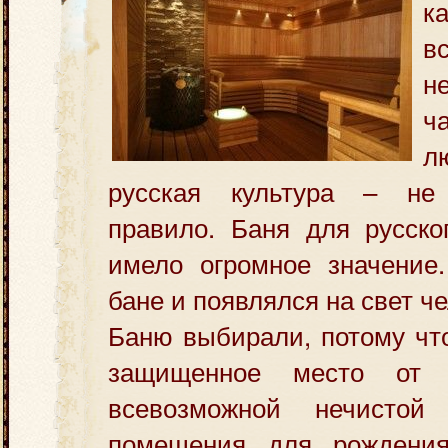
к
в
н
ч
л
русская культура – не
правило. Баня для русско
имело огромное значение.
бане и появлялся на свет че
Баню выбирали, потому чт
защищенное место от
всевозможной нечисто
помещения для рождения