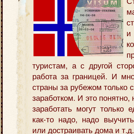
С
м
с
и
к
п
туристам, а с другой сто
работа за границей.
И мно
страны за рубежом только 
заработком. И это понятно,
заработать могут только 
как-то надо, надо выучить
или достраивать дома и т.д.