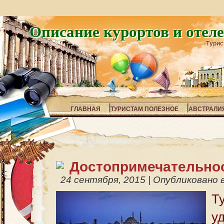
Описание курортов и отел
Турис
ГЛАВНАЯ
ТУРИСТАМ ПОЛЕЗНОЕ
АВСТРАЛИ
Достопримечательно
24 сентября, 2015
|
Опубликовано 
Т
у