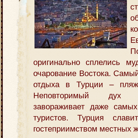
с
о
к
Е
П
оригинально сплелись му
очарование Востока. Самы
отдыха в Турции – пляж
Неповторимый дух 
завораживает даже самых
туристов. Турция слави
гостеприимством местных ж