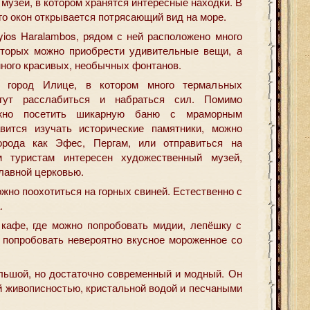
музей, в котором хранятся интересные находки. В
его окон открывается потрясающий вид на море.
yios Haralambos, рядом с ней расположено много
оторых можно приобрести удивительные вещи, а
много красивых, необычных фонтанов.
 город Илице, в котором много термальных
огут расслабиться и набраться сил. Помимо
ожно посетить шикарную баню с мраморным
вится изучать исторические памятники, можно
орода как Эфес, Пергам, или отправиться на
м туристам интересен художественный музей,
лавной церковью.
жно поохотиться на горных свиней. Естественно с
.
 кафе, где можно попробовать мидии, лепёшку с
попробовать невероятно вкусное мороженное со
ольшой, но достаточно современный и модный. Он
й живописностью, кристальной водой и песчаными