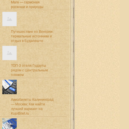
Mare — гармония
роскоши и природы
Путешествие по Венгрии:
термальные источники и
отдых в Будапеште
ТОП-3 отеля Гудауты
рядом с Центральным
пляжем
Авиабилеты Калининград
— Москва: Как найти
лучший вариант на
KupiBilet.ru