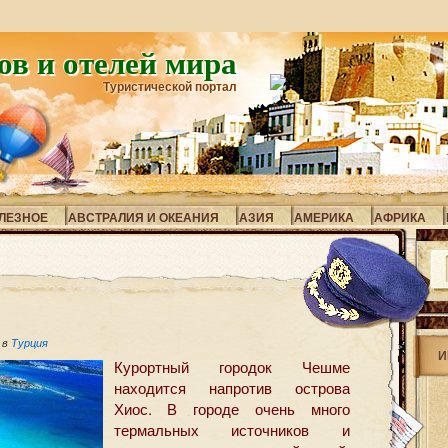
ов и отелей мира
Туристической портал
ЛЕЗНОЕ
АВСТРАЛИЯ И ОКЕАНИЯ
АЗИЯ
АМЕРИКА
АФРИКА
 в
Турция
И
Курортный городок Чешме
находится напротив острова
Хиос. В городе очень много
термальных источников и