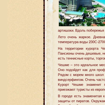
артишоки. Вдоль побережья 
Лето очень жаркое. Дневн
температура воды 230С-270С
На территории курорта Ч
Пансионы очень дешевые, но 
есть теннисные корты, торг
Чешме – это идеальное мес
Оно подойдет как для проф
Рядом с морем много школ 
виндсерфингом. Очень часто
Курорт Чешме знаменит п
приезжают туристы из европ
В городе есть знаменитая 
защиты от пиратов. Окружа