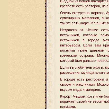
В одной из башен находится 
крепости есть ресторан, из 
Очень интересна церковь A
сувенирных магазинов, в к
так же есть кафе. В Чешме 
Недалеко от Чешме есть
источников, которые пом
источников в городе м
интерьером. Если вам нра
посетить такие древние г
греческие острова. Многи
который был раньше правос
Если вы любитель охоты, мо
разрешения муниципалитета
В городе есть рестораны и
сыром и маслинами. Можно 
вкусом мёда и миндаля.
Курорт Чешме, хоть и не б
поражает своей не вероятно
пляжами.