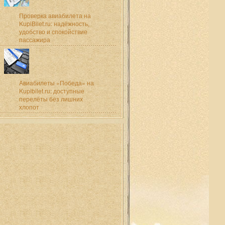
Проверка авиабилета на
KupiBilet.ru: надёжность,
удобство и спокойствие
пассажира
Авиабилеты «Победа» на
Kupibilet.ru: доступные
перелёты без лишних
хлопот