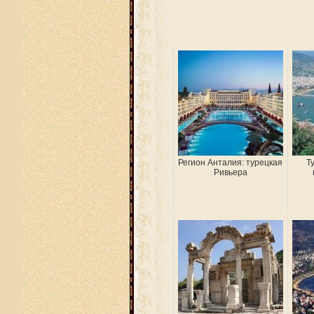
Регион Анталия: турецкая
Т
Ривьера