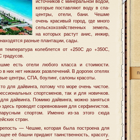
источников с минеральной водой,
которые поставляют воду в спа-
центры, отели, бани. Чешме
очень красивый город, где много
сельскохозяйственных земель,
на которых растут анис, инжир,
находятся разные плантации, сады.
ая температура колеблется от +250С до +350С,
 градусов.
ешме есть отели любого класса и стоимости.
в них нет никаких развлечений. В дорогих отелях
П
овые центры, СПА, боулинг, салоны красоты.
то для дайвинга, потому что море очень чистое.
ессиональных спортсменов, так и для новичков.
для дайвинга. Помимо дайвинга, можно заняться
 здесь проводят соревнования для серфингистов.
арусным спортом. Именно из-за этого сюда
ейских стран.
крепость — Чешме, которая была построена для
ющее её башни придают таинственность, красоту.