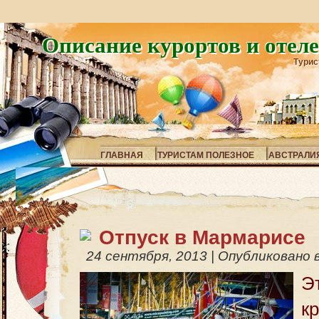
Описание курортов и отел
Турис
ГЛАВНАЯ
ТУРИСТАМ ПОЛЕЗНОЕ
АВСТРАЛИ
Отпуск в Мармарисе
24 сентября, 2013
|
Опубликовано 
Э
к