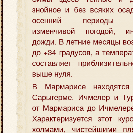
знойное и без всяких оса
осенний периоды хар
изменчивой погодой, и
дожди. В летние месяцы во
до +34 градусов, а темпер
составляет приблизительн
выше нуля.
В Мармарисе находятся
Сарыгерме, Ичмелер и Тур
от Мармариса до Ичмелере
Характеризуется этот кур
холмами, чистейшими пл