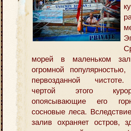
к
р
м
Э
С
морей в маленьком зали
огромной
популярностью,
первозданной чистоте.
чертой этого куро
опоясывающие его го
сосновые леса. Вследствие
залив охраняет остров, з