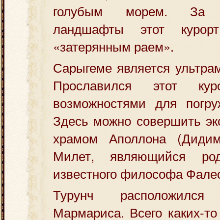
голубым морем. За ж
ландшафты этот курор
«затерянным раем».
Сарыгеме является ультра
Прославился этот кур
возможностями для погру
Здесь можно совершить экс
храмом Аполлона (Дидим
Милет, являющийся ро
известного философа Фале
Турунч расположился
Мармариса. Всего каких-то