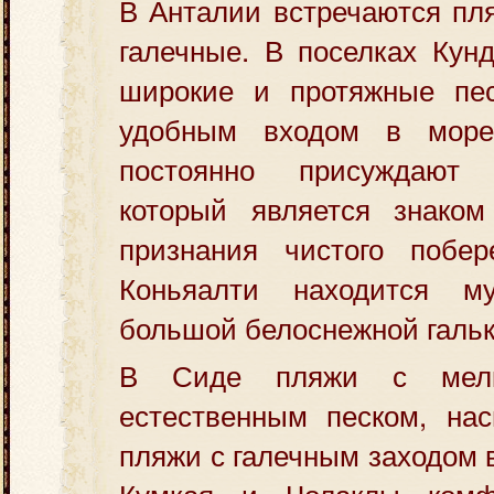
В Анталии встречаются пл
галечные. В поселках Кун
широкие и протяжные пе
удобным входом в мор
постоянно присуждают
который является знаком
признания чистого побе
Коньяалти находится м
большой белоснежной гальк
В Сиде пляжи с мелк
естественным песком, на
пляжи с галечным заходом 
Кумкая и Чолаклы комф