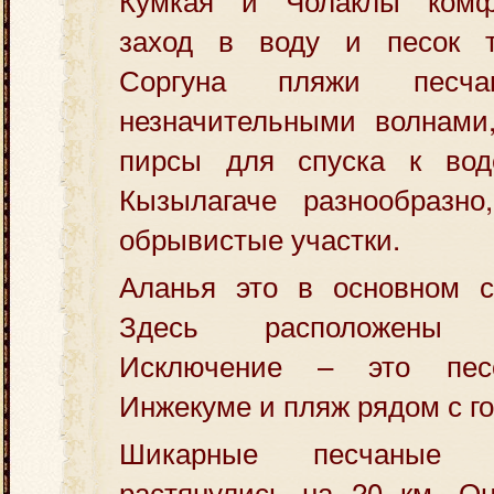
заход в воду и песок т
Соргуна пляжи песчан
незначительными волнами
пирсы для спуска к вод
Кызылагаче разнообразн
обрывистые участки.
Аланья это в основном с
Здесь расположены кр
Исключение – это пе
Инжекуме и пляж рядом с г
Шикарные песчаные 
растянулись на 20 км. О